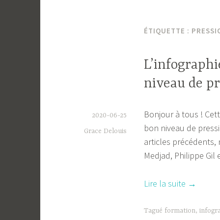
ÉTIQUETTE :
PRESSI
L’infographi
niveau de pr
Bonjour à tous ! Cet
2020-06-25
bon niveau de pressi
Grace Delouis
articles précédents, 
Medjad, Philippe Gil e
« L’infog
Lire la suite
→
de
la
Tagué
formation
,
infogr