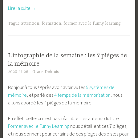
« L’infographie
Lire la suite
→
de
la
Tagué
attention
,
formation
,
former avec le funny learning
semaine
:
le
modèle
L’infographie de la semaine : les 7 pièges de
de
la mémoire
l’attention
2020-11-26
Grace Delouis
de
Posner »
Bonjour à tous ! Après avoir avoir vu les
5 systèmes de
mémoire
, et parlé des
4 temps de la mémorisation
, nous
allons abordé les 7 pièges de la mémoire.
En effet, celle-ci n’est pas infaillible. Les auteurs du livre
Former avec le Funny Learning
nous détaillent ces 7 pièges,
et nous donnent pour certains de ces pièges des pistes pour