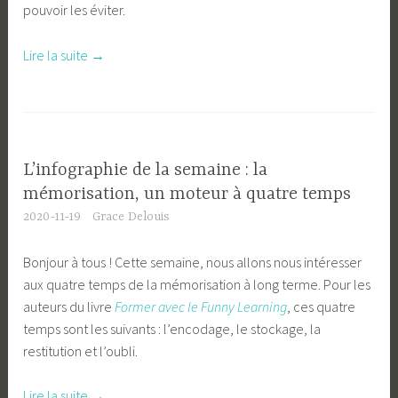
pouvoir les éviter.
« L’infographie
Lire la suite
→
de
la
semaine
:
les
L’infographie de la semaine : la
7
mémorisation, un moteur à quatre temps
pièges
2020-11-19
Grace Delouis
de
la
Bonjour à tous ! Cette semaine, nous allons nous intéresser
mémoire »
aux quatre temps de la mémorisation à long terme. Pour les
auteurs du livre
Former avec le Funny Learning
, ces quatre
temps sont les suivants : l’encodage, le stockage, la
restitution et l’oubli.
« L’infographie
Lire la suite
→