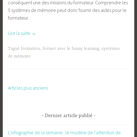
conséquent une des missions du formateur. Comprendre les
5 systèmes de mémoire peut donc fournir des aides pour le
formateur.
« L’infographie
Lire la suite
→
de
la
Tagué
formation
,
former avec le funny learning
,
systèmes
semaine
de mémoire
:
les
5
systèmes
Articles plus anciens
Navigation
de
des
mémoire »
articles
Dernier article publié
L’infographie de la semaine : le modèle de l’attention de