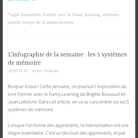
de
la
Tagué
formation
,
former avec le funny learning
,
mémoire
,
semaine
quatre temps de la mémorisation
:
la
mémorisation,
un
L’infographie de la semaine : les 5 systèmes
moteur
de mémoire
à
2020-11-12
Grace Delouis
quatre
temps »
Bonjour à tous ! Cette semaine, on poursuit l’exploration du
livre Former avec le Funny Learning de Brigitte Boussuat et
Jean Lefebvre. Dans cet article, on va se concentrer sur les 5
systèmes de mémoire.
Lorsque l’on forme des apprenants, la mémorisation est une
étape essentielle. C’est un des buts des apprenants, et par