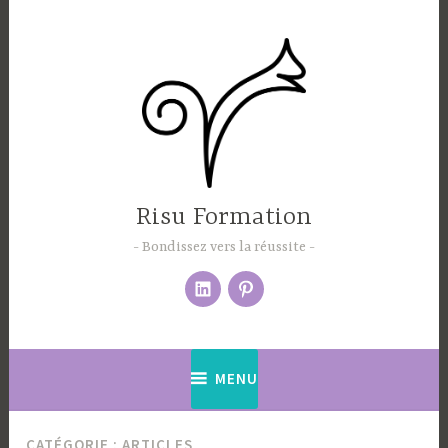
Accéder
au
contenu
principal
Risu Formation
Bondissez vers la réussite
Élément
pinterest
du
menu
MENU
CATÉGORIE :
ARTICLES