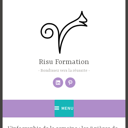
Accéder
au
contenu
principal
Risu Formation
Bondissez vers la réussite
Élément
pinterest
du
menu
MENU