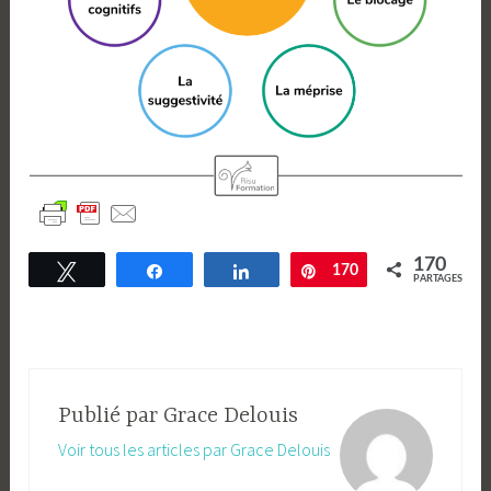
170
Tweetez
Partagez
Partagez
Enregistrer
170
PARTAGES
Publié par
Grace Delouis
Voir tous les articles par Grace Delouis