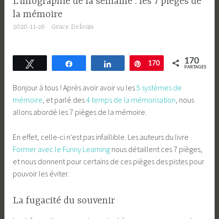
L’infographie de la semaine : les 7 pièges de
la mémoire
2020-11-26
Grace Delouis
170
Tweetez
Partagez
Partagez
Enregistrer
170
PARTAGES
Bonjour à tous ! Après avoir avoir vu les
5 systèmes de
mémoire
, et parlé des
4 temps de la mémorisation
, nous
allons abordé les 7 pièges de la mémoire.
En effet, celle-ci n’est pas infaillible. Les auteurs du livre
Former avec le Funny Learning
nous détaillent ces 7 pièges,
et nous donnent pour certains de ces pièges des pistes pour
pouvoir les éviter.
La fugacité du souvenir