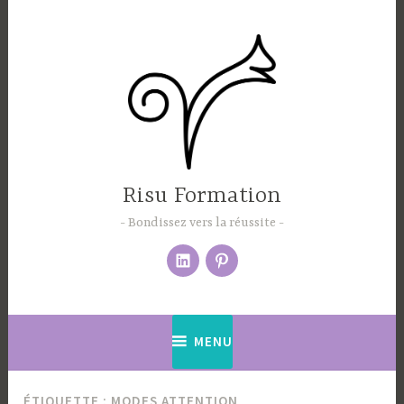
Accéder
au
contenu
principal
Risu Formation
Bondissez vers la réussite
Élément
pinterest
du
menu
MENU
ÉTIQUETTE :
MODES ATTENTION