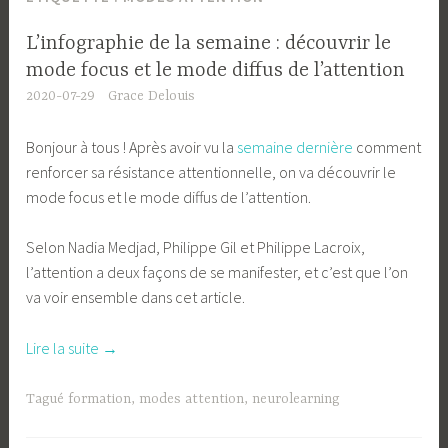
L’infographie de la semaine : découvrir le
mode focus et le mode diffus de l’attention
2020-07-29
Grace Delouis
Bonjour à tous ! Après avoir vu la
semaine dernière
comment
renforcer sa résistance attentionnelle, on va découvrir le
mode focus et le mode diffus de l’attention.
Selon Nadia Medjad, Philippe Gil et Philippe Lacroix,
l’attention a deux façons de se manifester, et c’est que l’on
va voir ensemble dans cet article.
« L’infographie
Lire la suite
→
de
la
Tagué
formation
,
modes attention
,
neurolearning
semaine
: