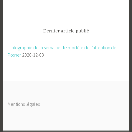
découvrir
le
mode
focus
Dernier article publié
et
le
L’infographie de la semaine : le modèle de l’attention de
mode
Posner
2020-12-03
diffus
de
l’attention »
Mentions légales