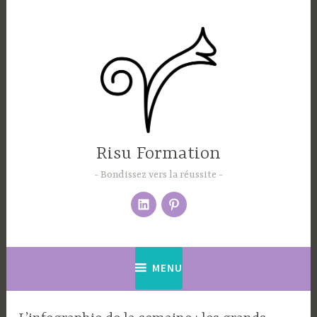
Accéder
au
contenu
principal
Risu Formation
Bondissez vers la réussite
Élément
pinterest
du
menu
MENU