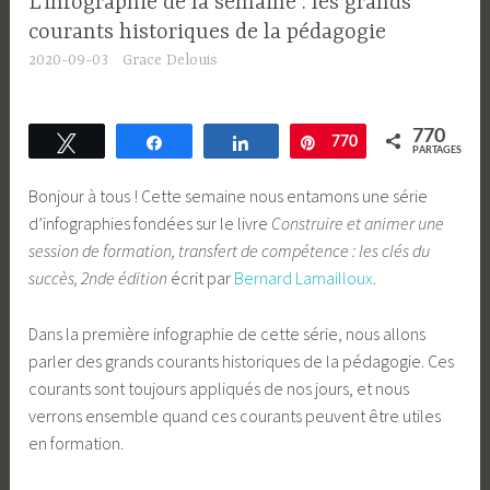
L’infographie de la semaine : les grands
courants historiques de la pédagogie
2020-09-03
Grace Delouis
770
Tweetez
Partagez
Partagez
Enregistrer
770
PARTAGES
Bonjour à tous ! Cette semaine nous entamons une série
d’infographies fondées sur le livre
Construire et animer une
session de formation, transfert de compétence : les clés du
succès, 2nde édition
écrit par
Bernard Lamailloux
.
Dans la première infographie de cette série, nous allons
parler des grands courants historiques de la pédagogie. Ces
courants sont toujours appliqués de nos jours, et nous
verrons ensemble quand ces courants peuvent être utiles
en formation.